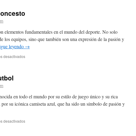
loncesto
ern
son elementos fundamentales en el mundo del deporte. No solo
 de los equipos, sino que también son una expresión de la pasión y
igue leyendo
→
en
s desactivados
Camisetas
futbol
y
utbol
baloncesto
ern
onocida en todo el mundo por su estilo de juego único y su rica
a por su icónica camiseta azul, que ha sido un símbolo de pasión y
en
s desactivados
Camiseta
italiana