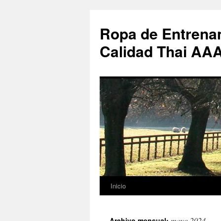
Ropa de Entrenam
Calidad Thai AA
Inicio
Saltar
al
mayo 2024
Archivo mensual: