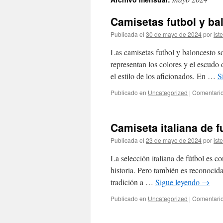
contenido
Camisetas futbol y ba
Publicada el
30 de mayo de 2024
por
ist
Las camisetas futbol y baloncesto 
representan los colores y el escudo
el estilo de los aficionados. En …
S
Publicado en
Uncategorized
|
Comentario
Camiseta italiana de f
Publicada el
23 de mayo de 2024
por
ist
La selección italiana de fútbol es c
historia. Pero también es reconocid
tradición a …
Sigue leyendo
→
Publicado en
Uncategorized
|
Comentario