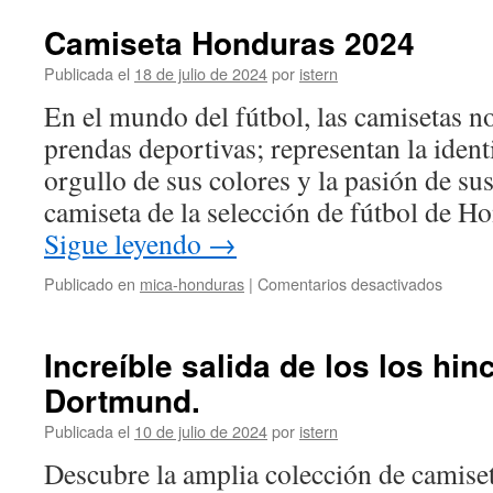
MATC
WOR
Camiseta Honduras 2024
LEO
MESSI
Publicada el
18 de julio de 2024
por
istern
FC
En el mundo del fútbol, las camisetas 
BARC
2009-
prendas deportivas; representan la ident
10
orgullo de sus colores y la pasión de su
camiseta de la selección de fútbol de H
Sigue leyendo
→
en
Publicado en
mica-honduras
|
Comentarios desactivados
Camise
Hondur
2024
Increíble salida de los los hi
Dortmund.
Publicada el
10 de julio de 2024
por
istern
Descubre la amplia colección de camise