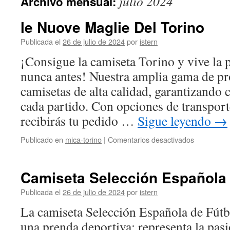
julio 2024
Archivo mensual:
contenido
le Nuove Maglie Del Torino
Publicada el
26 de julio de 2024
por
istern
¡Consigue la camiseta Torino y vive la 
nunca antes! Nuestra amplia gama de pr
camisetas de alta calidad, garantizando 
cada partido. Con opciones de transport
recibirás tu pedido …
Sigue leyendo
→
en
Publicado en
mica-torino
|
Comentarios desactivados
le
Nuove
Maglie
Camiseta Selección Española
Del
Torino
Publicada el
26 de julio de 2024
por
istern
La camiseta Selección Española de Fút
una prenda deportiva; representa la pasi