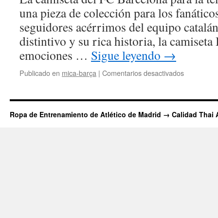
TEMPORA
una pieza de colección para los fanáticos
2023-
seguidores acérrimos del equipo catalá
2024
distintivo y su rica historia, la camiset
emociones …
Sigue leyendo
→
en
Publicado en
mica-barça
|
Comentarios desactivados
Camiseta
Barça
2015
Ropa de Entrenamiento de Atlético de Madrid → Calidad Thai