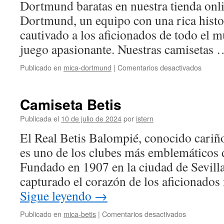
Dortmund baratas en nuestra tienda onl
Dortmund, un equipo con una rica histor
cautivado a los aficionados de todo el m
juego apasionante. Nuestras camisetas
en
Publicado en
mica-dortmund
|
Comentarios desactivados
Increíb
salida
de
Camiseta Betis
los
los
Publicada el
10 de julio de 2024
por
istern
hincha
El Real Betis Balompié, conocido cari
del
Boruss
es uno de los clubes más emblemáticos 
Dortmu
Fundado en 1907 en la ciudad de Sevilla
capturado el corazón de los aficionados
Sigue leyendo
→
en
Publicado en
mica-betis
|
Comentarios desactivados
Camiseta