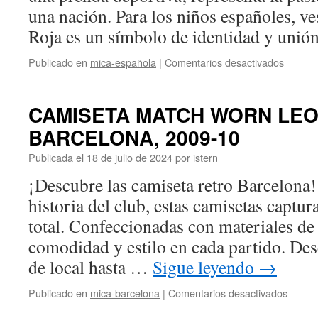
una nación. Para los niños españoles, ve
Roja es un símbolo de identidad y uni
en
Publicado en
mica-española
|
Comentarios desactivados
Camise
Selecci
Españo
CAMISETA MATCH WORN LEO 
Niños
BARCELONA, 2009-10
Publicada el
18 de julio de 2024
por
istern
¡Descubre las camiseta retro Barcelona! 
historia del club, estas camisetas captur
total. Confeccionadas con materiales de 
comodidad y estilo en cada partido. Des
de local hasta …
Sigue leyendo
→
en
Publicado en
mica-barcelona
|
Comentarios desactivados
CAMI