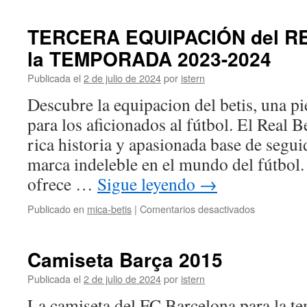
Betis
TERCERA EQUIPACIÓN del RE
la TEMPORADA 2023-2024
Publicada el
2 de julio de 2024
por
istern
Descubre la equipacion del betis, una p
para los aficionados al fútbol. El Real 
rica historia y apasionada base de segui
marca indeleble en el mundo del fútbol.
ofrece …
Sigue leyendo
→
en
Publicado en
mica-betis
|
Comentarios desactivados
TERCERA
EQUIPACI
del
Camiseta Barça 2015
REAL
BETIS
Publicada el
2 de julio de 2024
por
istern
para
La camiseta del FC Barcelona para la 
la