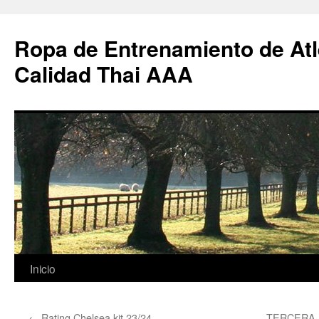
Ropa de Entrenamiento de Atl
Calidad Thai AAA
Saltar
Inicio
al
←
Rating Chelsea kit 23/24
TERCERA E