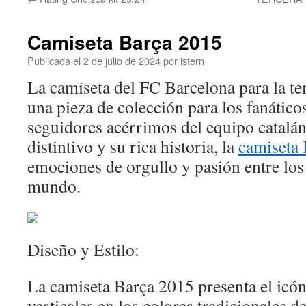
contenido
Camiseta Barça 2015
Publicada el
2 de julio de 2024
por
istern
La camiseta del FC Barcelona para la 
una pieza de colección para los fanáticos
seguidores acérrimos del equipo catalá
distintivo y su rica historia, la
camiseta 
emociones de orgullo y pasión entre los
mundo.
Diseño y Estilo:
La camiseta Barça 2015 presenta el icón
verticales en los colores tradicionales de