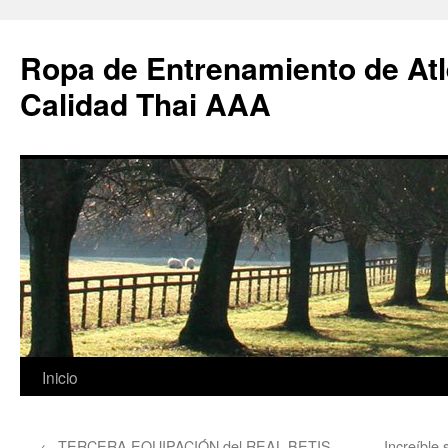
Ropa de Entrenamiento de Atl
Calidad Thai AAA
Saltar
Inicio
al
←
TERCERA EQUIPACIÓN del REAL BETIS
Increíble 