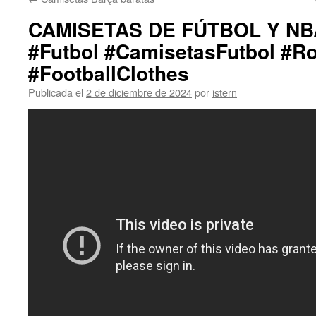
contenido
CAMISETAS DE FÚTBOL Y N
#Futbol #CamisetasFutbol #R
#FootballClothes
Publicada el
2 de diciembre de 2024
por
istern