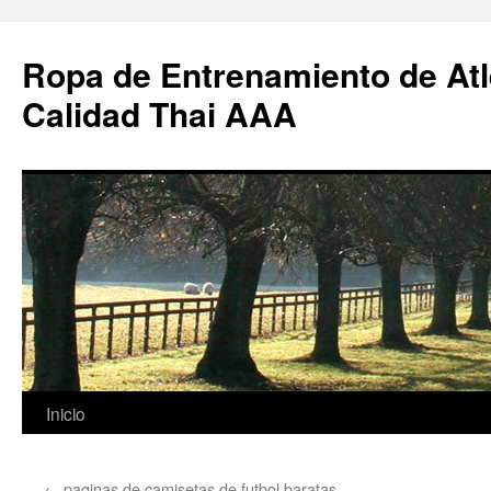
Ropa de Entrenamiento de Atl
Calidad Thai AAA
Saltar
Inicio
al
←
paginas de camisetas de futbol baratas