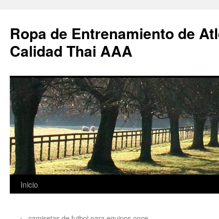
Ropa de Entrenamiento de Atl
Calidad Thai AAA
Saltar
Inicio
al
←
camisetas de futbol para equipos once