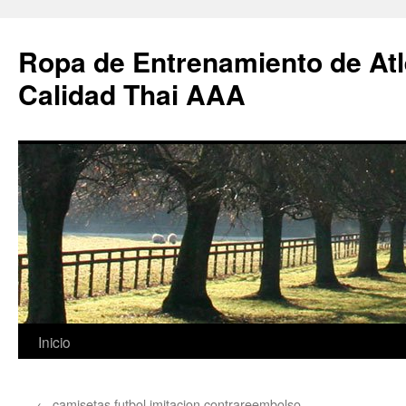
Ropa de Entrenamiento de Atl
Calidad Thai AAA
Saltar
Inicio
al
←
camisetas futbol imitacion contrareembolso