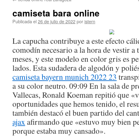
contenido
camiseta bara online
Publicada el
26 de julio de 2022
por
istern
La capucha contribuye a este efecto cál
comodín necesario a la hora de vestir a t
meses, y este modelo en color gris es pe
lados. Esta sudadera de algodón y polié
camiseta bayern munich 2022 23
transpi
a su color neutro. 09:09 En la sala de p
Vallecas, Ronald Koeman repitió que «v
oportunidades que hemos tenido, el resu
también destacó el buen partido del can
ajax
afirmando que «estuvo muy bien p
porque estaba muy cansado».