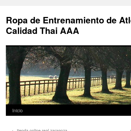
Ropa de Entrenamiento de Atl
Calidad Thai AAA
Saltar
Inicio
al
←
tienda online real zaragoza