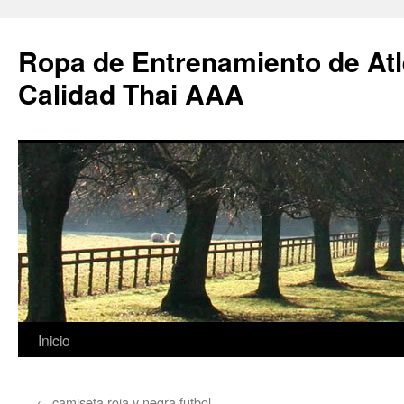
Ropa de Entrenamiento de Atl
Calidad Thai AAA
Saltar
Inicio
al
←
camiseta roja y negra futbol