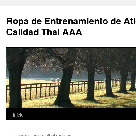
Ropa de Entrenamiento de Atl
Calidad Thai AAA
Saltar
Inicio
al
←
camisetas de futbol replicas