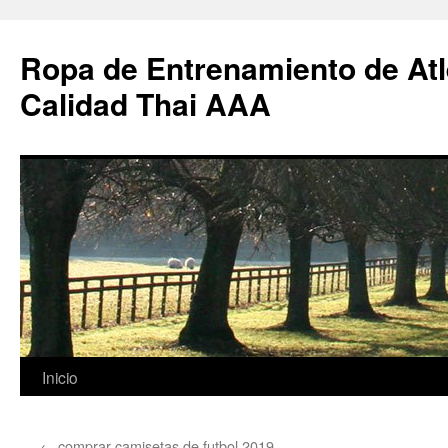
Ropa de Entrenamiento de Atl
Calidad Thai AAA
Saltar
Inicio
al
←
comprar camisetas de futbol 2019