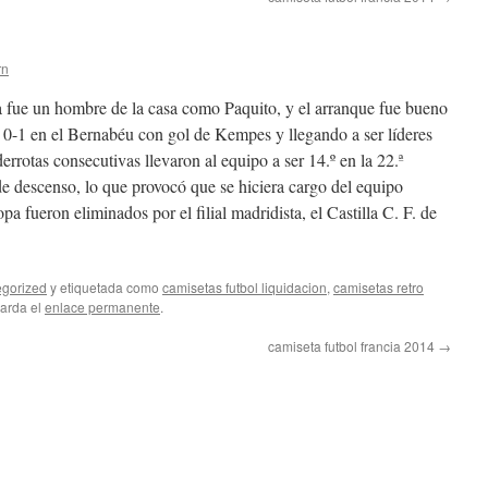
rn
 fue un hombre de la casa como Paquito, y el arranque fue bueno
do 0-1 en el Bernabéu con gol de Kempes y llegando a ser líderes
derrotas consecutivas llevaron al equipo a ser 14.º en la 22.ª
e descenso, lo que provocó que se hiciera cargo del equipo
 fueron eliminados por el filial madridista, el Castilla C. F. de
gorized
y etiquetada como
camisetas futbol liquidacion
,
camisetas retro
uarda el
enlace permanente
.
camiseta futbol francia 2014
→