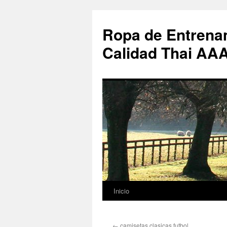
Ropa de Entrenam
Calidad Thai AA
Inicio
Saltar
al
←
camisetas clasicas futbol