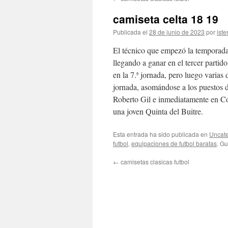
contenido
camiseta celta 18 19
Publicada el
28 de junio de 2023
por
iste
El técnico que empezó la temporada
llegando a ganar en el tercer parti
en la 7.ª jornada, pero luego varias 
jornada, asomándose a los puestos d
Roberto Gil e inmediatamente en Copa
una joven Quinta del Buitre.
Esta entrada ha sido publicada en
Uncate
futbol
,
equipaciones de futbol baratas
. G
←
camisetas clasicas futbol