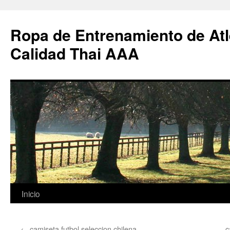
Ropa de Entrenamiento de Atl
Calidad Thai AAA
Saltar
Inicio
al
←
camiseta futbol seleccion chilena
c