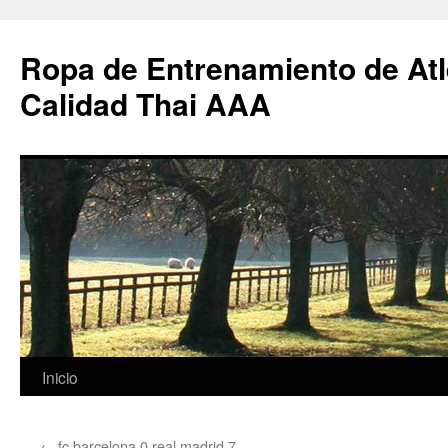
Ropa de Entrenamiento de Atl
Calidad Thai AAA
Saltar
Inicio
al
←
fc barcelona 0 real madrid 7