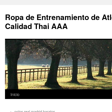
Ropa de Entrenamiento de Atl
Calidad Thai AAA
Saltar
Inicio
al
←
polos real madrid baratos