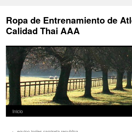
Ropa de Entrenamiento de Atl
Calidad Thai AAA
Saltar
Inicio
al
←
equipo ingles camiseta republica