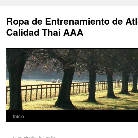
Ropa de Entrenamiento de Atl
Calidad Thai AAA
Saltar
Inicio
al
←
camisetas tailandia