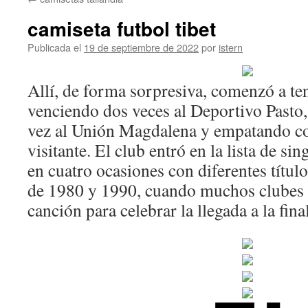
contenido
camiseta futbol tibet
Publicada el
19 de septiembre de 2022
por
istern
Allí, de forma sorpresiva, comenzó a te
venciendo dos veces al Deportivo Pasto
vez al Unión Magdalena y empatando co
visitante. El club entró en la lista de si
en cuatro ocasiones con diferentes títul
de 1980 y 1990, cuando muchos clubes 
canción para celebrar la llegada a la fin