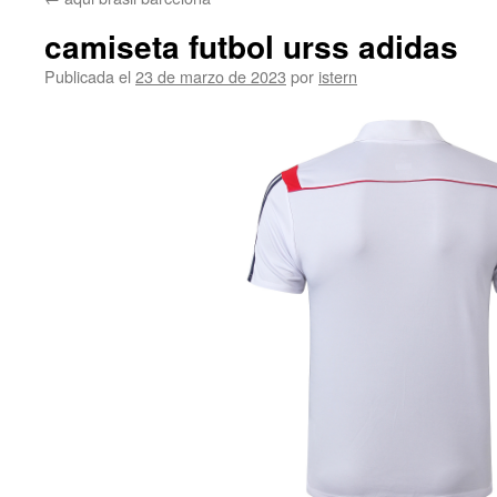
contenido
camiseta futbol urss adidas
Publicada el
23 de marzo de 2023
por
istern