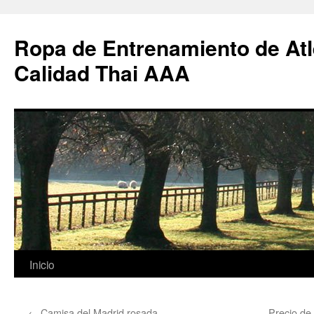
Ropa de Entrenamiento de Atl
Calidad Thai AAA
Saltar
Inicio
al
←
Camisa del Madrid rosada
Precio de 