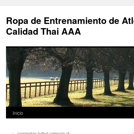
Ropa de Entrenamiento de Atl
Calidad Thai AAA
Saltar
Inicio
al
←
camisetas futbol valencia cf