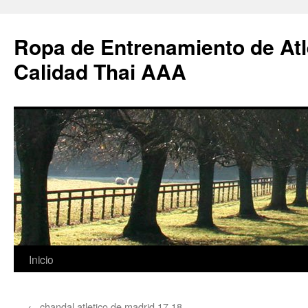
Ropa de Entrenamiento de Atl
Calidad Thai AAA
Saltar
Inicio
al
←
chandal atletico de madrid 17 18