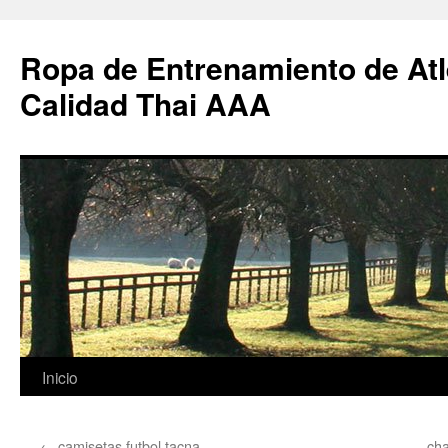
Ropa de Entrenamiento de Atl
Calidad Thai AAA
Saltar
Inicio
al
←
camisetas futbol tacna
ch