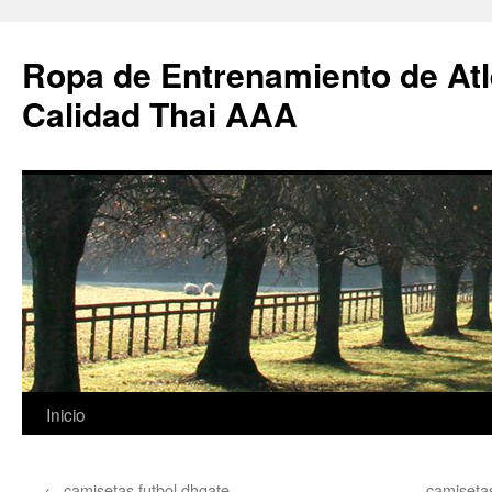
Ropa de Entrenamiento de Atl
Calidad Thai AAA
Saltar
Inicio
al
←
camisetas futbol dhgate
camiseta