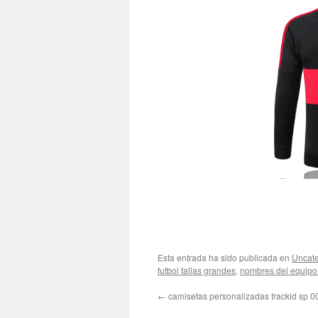
Esta entrada ha sido publicada en
Uncate
futbol tallas grandes
,
nombres del equipo
←
camisetas personalizadas trackid sp 0