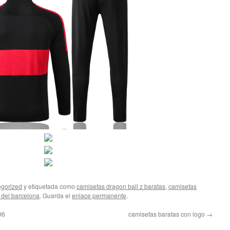
gorized
y etiquetada como
camisetas dragon ball z baratas
,
camisetas
 del barcelona
. Guarda el
enlace permanente
.
06
camisetas baratas con logo
→