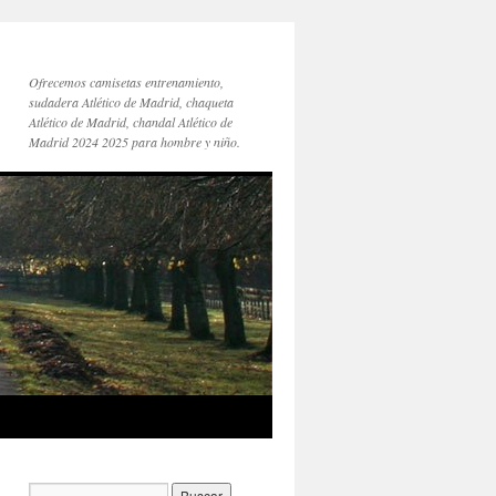
Ofrecemos camisetas entrenamiento,
sudadera Atlético de Madrid, chaqueta
Atlético de Madrid, chandal Atlético de
Madrid 2024 2025 para hombre y niño.