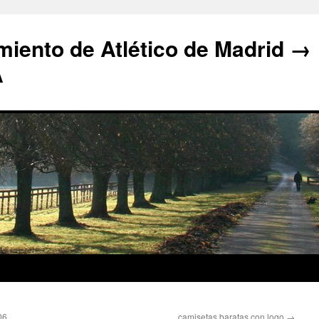
iento de Atlético de Madrid →
A
06
camisetas baratas con logo
→