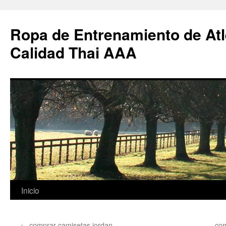
Ropa de Entrenamiento de Atl
Calidad Thai AAA
Saltar
Inicio
al
←
comprar camisetas jordan
com