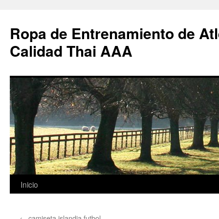
Ropa de Entrenamiento de Atl
Calidad Thai AAA
Saltar
Inicio
al
←
camiseta islandia futbol