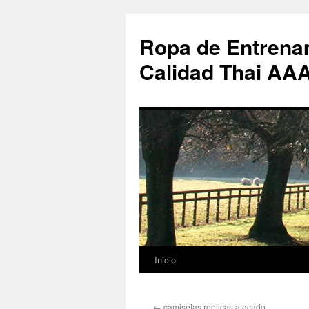
Ropa de Entrenam
Calidad Thai AA
Inicio
Saltar
al
←
camisetas replicas atacado