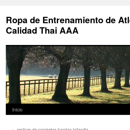
Ropa de Entrenamiento de Atl
Calidad Thai AAA
Saltar
Inicio
al
←
replicas de camisetas baratas tailandia