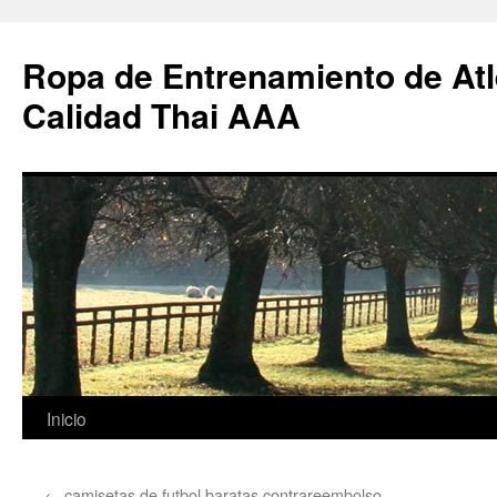
Ropa de Entrenamiento de Atl
Calidad Thai AAA
Saltar
Inicio
al
←
camisetas de futbol baratas contrareembolso