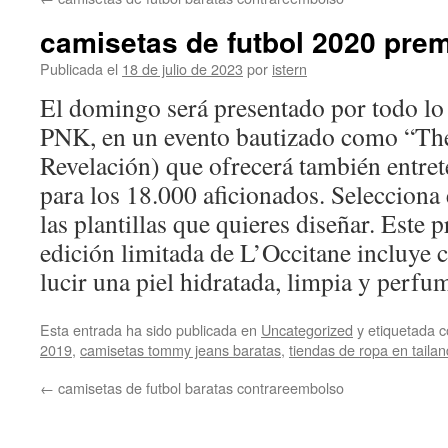
contenido
camisetas de futbol 2020 prem
Publicada el
18 de julio de 2023
por
istern
El domingo será presentado por todo lo 
PNK, en un evento bautizado como “The
Revelación) que ofrecerá también entre
para los 18.000 aficionados. Selecciona 
las plantillas que quieres diseñar. Este 
edición limitada de L’Occitane incluye 
lucir una piel hidratada, limpia y perfu
Esta entrada ha sido publicada en
Uncategorized
y etiquetada
2019
,
camisetas tommy jeans baratas
,
tiendas de ropa en tailan
←
camisetas de futbol baratas contrareembolso