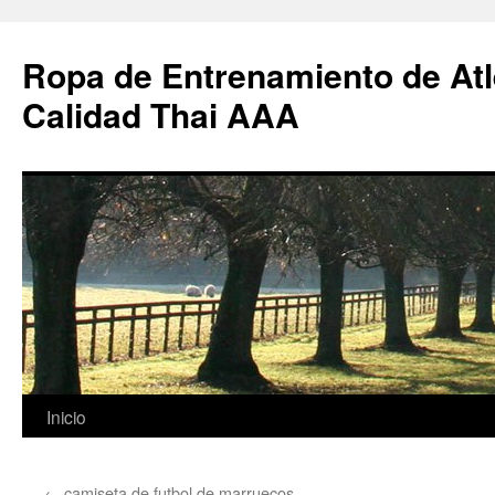
Ropa de Entrenamiento de Atl
Calidad Thai AAA
Saltar
Inicio
al
←
camiseta de futbol de marruecos