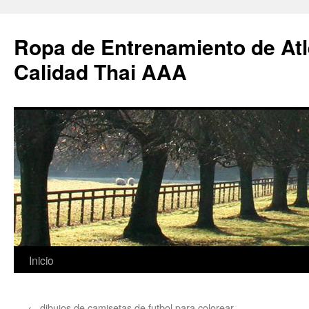
Ropa de Entrenamiento de Atl
Calidad Thai AAA
Saltar
Inicio
al
←
dibujos de camisetas de futbol para colorear