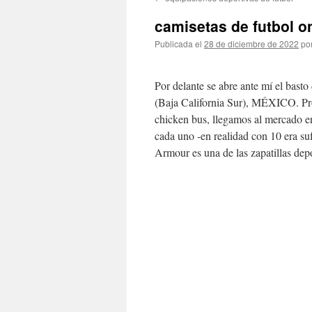
contenido
camisetas de futbol o
Publicada el
28 de diciembre de 2022
po
Por delante se abre ante mí el bast
(Baja California Sur), MÉXICO. Pró
chicken bus, llegamos al mercado e
cada uno -en realidad con 10 era su
Armour es una de las zapatillas depo