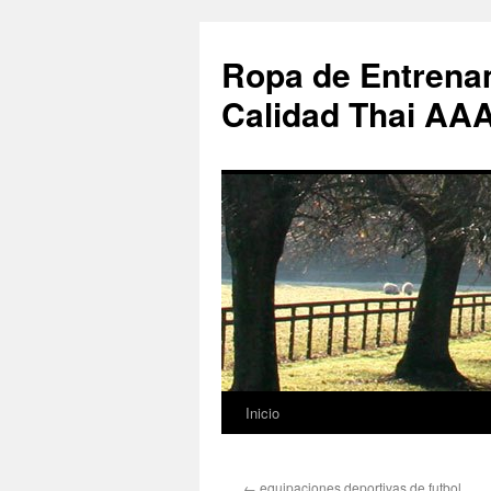
Ropa de Entrenam
Calidad Thai AA
Inicio
Saltar
al
←
equipaciones deportivas de futbol