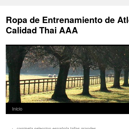
Ropa de Entrenamiento de Atl
Calidad Thai AAA
Saltar
Inicio
al
←
camiseta seleccion española tallas grandes