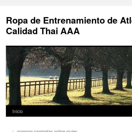
Ropa de Entrenamiento de Atl
Calidad Thai AAA
Saltar
Inicio
al
←
comprar camisetas online mujer