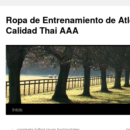
Ropa de Entrenamiento de Atl
Calidad Thai AAA
Saltar
Inicio
al
←
camiseta futbol rayas horizontales
l