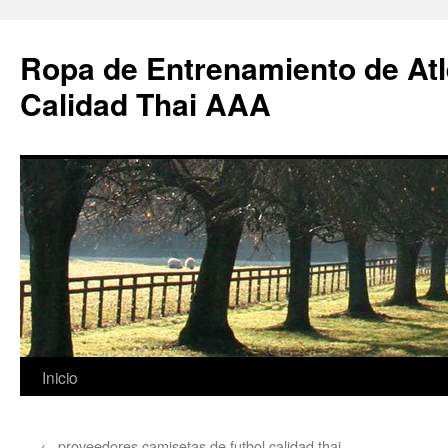
Ropa de Entrenamiento de Atl
Calidad Thai AAA
Saltar
Inicio
al
←
proveedores camisetas de futbol calidad thai