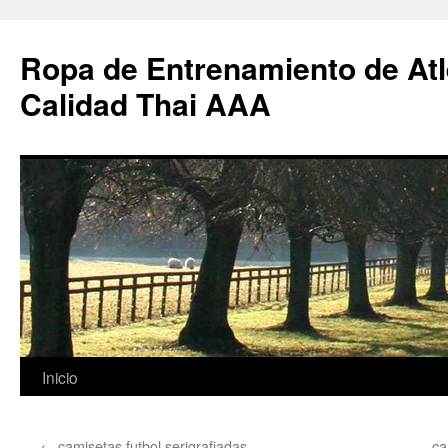
Ropa de Entrenamiento de Atl
Calidad Thai AAA
Saltar
Inicio
al
←
camisetas futbol serigrafiadas
ca