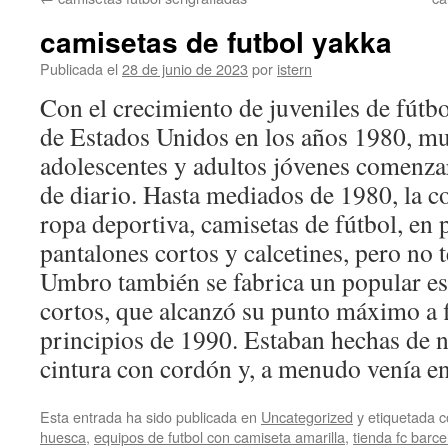
contenido
camisetas de futbol yakka
Publicada el
28 de junio de 2023
por
istern
Con el crecimiento de juveniles de fútbol
de Estados Unidos en los años 1980, mu
adolescentes y adultos jóvenes comenza
de diario. Hasta mediados de 1980, la c
ropa deportiva, camisetas de fútbol, en p
pantalones cortos y calcetines, pero no 
Umbro también se fabrica un popular es
cortos, que alcanzó su punto máximo a 
principios de 1990. Estaban hechas de n
cintura con cordón y, a menudo venía en 
Esta entrada ha sido publicada en
Uncategorized
y etiquetada
huesca
,
equipos de futbol con camiseta amarilla
,
tienda fc barc