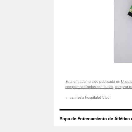
Esta entrada ha sido publicada en
Uncate
comprar camisetas con frases
,
comprar c
←
camiseta hospitalet futbol
Ropa de Entrenamiento de Atlético