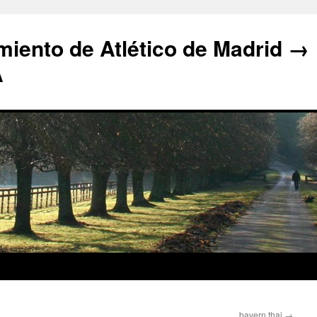
iento de Atlético de Madrid →
A
bayern thai
→