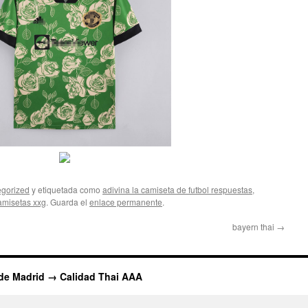
gorized
y etiquetada como
adivina la camiseta de futbol respuestas
,
amisetas xxg
. Guarda el
enlace permanente
.
bayern thai
→
 de Madrid → Calidad Thai AAA