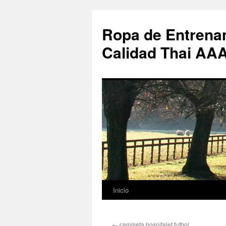
Ropa de Entrenam
Calidad Thai AA
Inicio
Saltar
al
←
camiseta hospitalet futbol