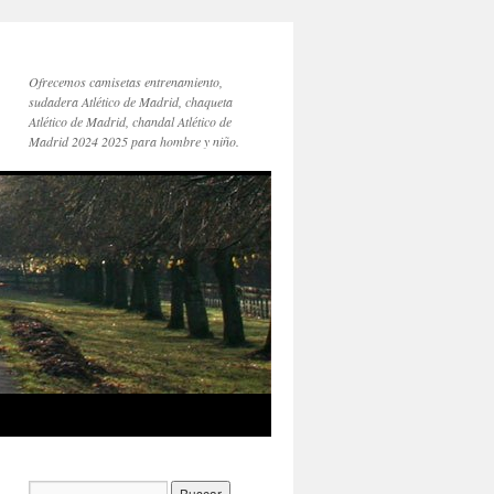
Ofrecemos camisetas entrenamiento,
sudadera Atlético de Madrid, chaqueta
Atlético de Madrid, chandal Atlético de
Madrid 2024 2025 para hombre y niño.