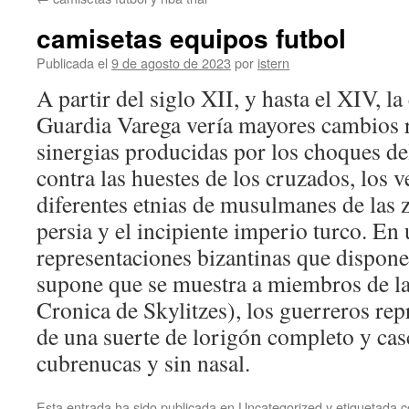
contenido
camisetas equipos futbol
Publicada el
9 de agosto de 2023
por
istern
A partir del siglo XII, y hasta el XIV, la
Guardia Varega vería mayores cambios r
sinergias producidas por los choques d
contra las huestes de los cruzados, los v
diferentes etnias de musulmanes de las 
persia y el incipiente imperio turco. En 
representaciones bizantinas que dispone
supone que se muestra a miembros de la
Cronica de Skylitzes), los guerreros re
de una suerte de lorigón completo y ca
cubrenucas y sin nasal.
Esta entrada ha sido publicada en
Uncategorized
y etiquetada