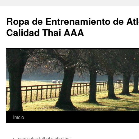
Ropa de Entrenamiento de Atl
Calidad Thai AAA
Saltar
Inicio
al
←
camisetas futbol y nba thai