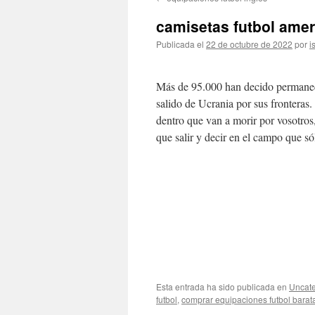
contenido
camisetas futbol ame
Publicada el
22 de octubre de 2022
por
i
Más de 95.000 han decido permane
salido de Ucrania por sus fronteras
dentro que van a morir por vosotros,
que salir y decir en el campo que s
Esta entrada ha sido publicada en
Uncate
futbol
,
comprar equipaciones futbol barat