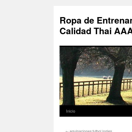
Ropa de Entrenam
Calidad Thai AA
Inicio
Saltar
al
←
equipaciones futbol ingles