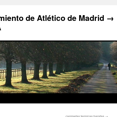
iento de Atlético de Madrid →
A
camisetas termicas baratas
→