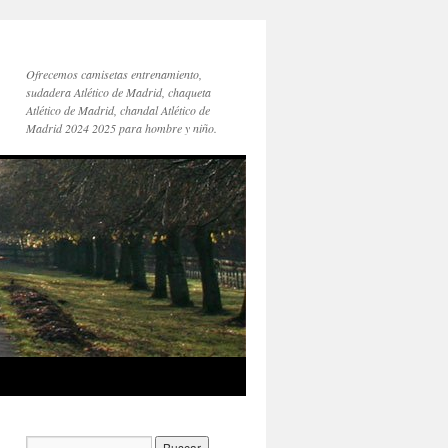
Ofrecemos camisetas entrenamiento,
sudadera Atlético de Madrid, chaqueta
Atlético de Madrid, chandal Atlético de
Madrid 2024 2025 para hombre y niño.