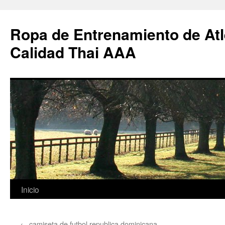
Ropa de Entrenamiento de Atl
Calidad Thai AAA
Saltar
Inicio
al
←
camiseta de futbol republica dominicana