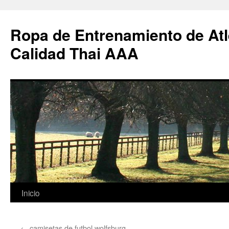
Ropa de Entrenamiento de Atl
Calidad Thai AAA
Saltar
Inicio
al
←
camisetas de futbol wolfsburg