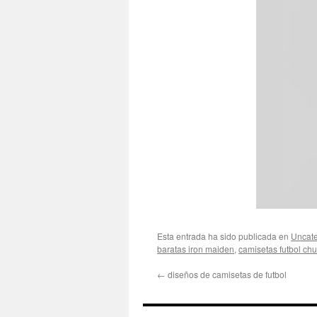
Esta entrada ha sido publicada en
Uncate
baratas iron maiden
,
camisetas futbol chu
←
diseños de camisetas de futbol