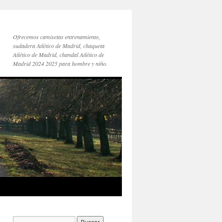
Ofrecemos camisetas entrenamiento,
sudadera Atlético de Madrid, chaqueta
Atlético de Madrid, chandal Atlético de
Madrid 2024 2025 para hombre y niño.