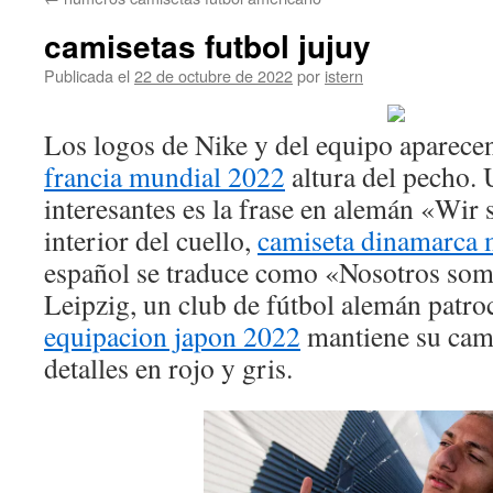
contenido
camisetas futbol jujuy
Publicada el
22 de octubre de 2022
por
istern
Los logos de Nike y del equipo aparecen
francia mundial 2022
altura del pecho. 
interesantes es la frase en alemán «Wir 
interior del cuello,
camiseta dinamarca 
español se traduce como «Nosotros som
Leipzig, un club de fútbol alemán patro
equipacion japon 2022
mantiene su cami
detalles en rojo y gris.