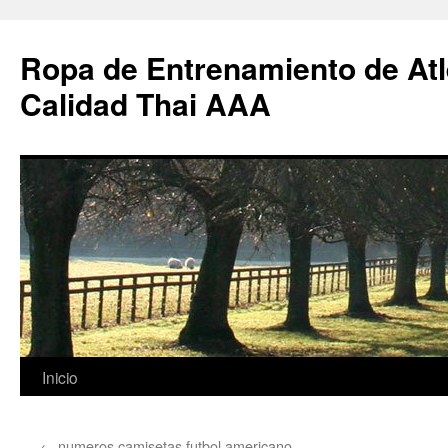
Ropa de Entrenamiento de Atl
Calidad Thai AAA
Saltar
Inicio
al
←
numeros camisetas futbol americano