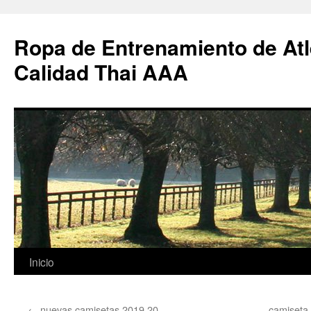
Ropa de Entrenamiento de Atl
Calidad Thai AAA
Saltar
Inicio
al
←
nuevas camisetas 2019 20
camiseta 