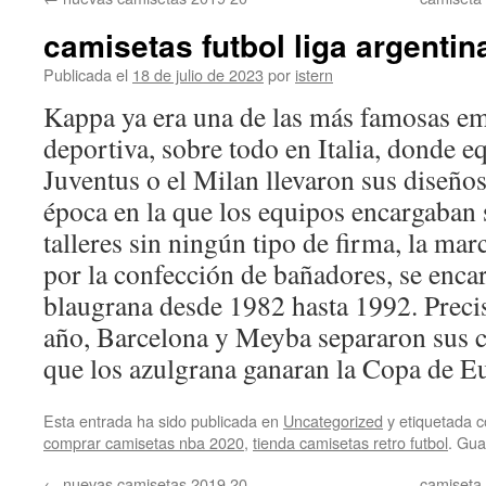
contenido
camisetas futbol liga argentin
Publicada el
18 de julio de 2023
por
istern
Kappa ya era una de las más famosas e
deportiva, sobre todo en Italia, donde 
Juventus o el Milan llevaron sus diseño
época en la que los equipos encargaban
talleres sin ningún tipo de firma, la m
por la confección de bañadores, se encar
blaugrana desde 1982 hasta 1992. Preci
año, Barcelona y Meyba separaron sus 
que los azulgrana ganaran la Copa de E
Esta entrada ha sido publicada en
Uncategorized
y etiquetada
comprar camisetas nba 2020
,
tienda camisetas retro futbol
. Gua
←
nuevas camisetas 2019 20
camiseta 