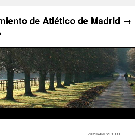
iento de Atlético de Madrid →
A
camisetas nfl falsas
→