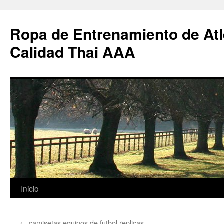
Ropa de Entrenamiento de Atl
Calidad Thai AAA
Saltar
Inicio
al
←
camisetas equipos de futbol replicas