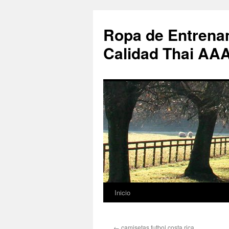
Ropa de Entrenam
Calidad Thai AA
Inicio
Saltar
al
←
camisetas futbol costa rica