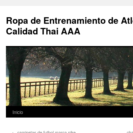
Ropa de Entrenamiento de Atl
Calidad Thai AAA
Saltar
Inicio
al
←
camisetas de futbol marca nike
cha